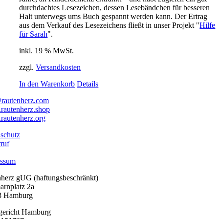
durchdachtes Lesezeichen, dessen Lesebändchen für besseren
Halt unterwegs ums Buch gespannt werden kann. Der Ertrag
aus dem Verkauf des Lesezeichens fließt in unser Projekt "
Hilfe
für Sarah
".
inkl. 19 % MwSt.
zzgl.
Versandkosten
In den Warenkorb
Details
rautenherz.com
autenherz.shop
autenherz.org
schutz
ruf
essum
nherz gUG (haftungsbeschränkt)
arnplatz 2a
3 Hamburg
gericht Hamburg