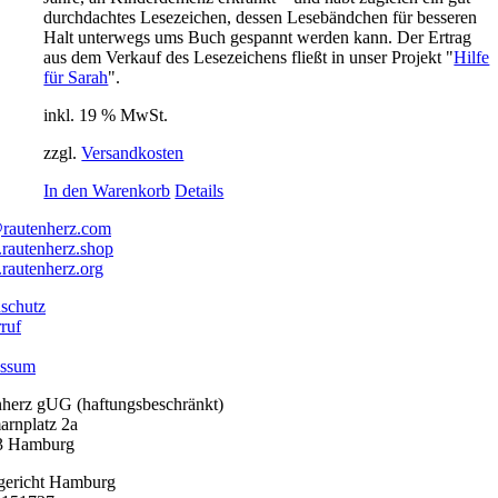
durchdachtes Lesezeichen, dessen Lesebändchen für besseren
Halt unterwegs ums Buch gespannt werden kann. Der Ertrag
aus dem Verkauf des Lesezeichens fließt in unser Projekt "
Hilfe
für Sarah
".
inkl. 19 % MwSt.
zzgl.
Versandkosten
In den Warenkorb
Details
rautenherz.com
autenherz.shop
autenherz.org
schutz
ruf
essum
nherz gUG (haftungsbeschränkt)
arnplatz 2a
3 Hamburg
gericht Hamburg