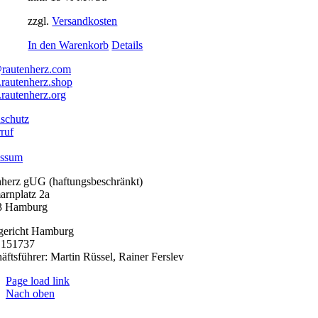
zzgl.
Versandkosten
In den Warenkorb
Details
rautenherz.com
autenherz.shop
autenherz.org
schutz
ruf
essum
nherz gUG (haftungsbeschränkt)
arnplatz 2a
3 Hamburg
gericht Hamburg
151737
äftsführer: Martin Rüssel, Rainer Ferslev
Page load link
Nach oben