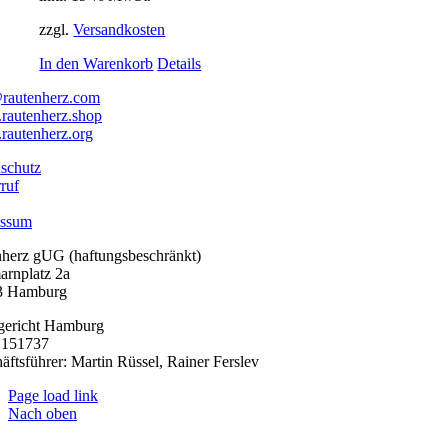
zzgl.
Versandkosten
In den Warenkorb
Details
rautenherz.com
autenherz.shop
autenherz.org
schutz
ruf
essum
nherz gUG (haftungsbeschränkt)
arnplatz 2a
3 Hamburg
gericht Hamburg
151737
äftsführer: Martin Rüssel, Rainer Ferslev
Page load link
Nach oben