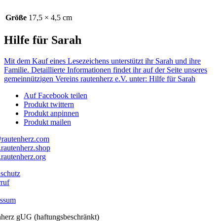
Größe
17,5 × 4,5 cm
Hilfe für Sarah
Mit dem Kauf eines Lesezeichens unterstützt ihr Sarah und ihre
Familie. Detaillierte Informationen findet ihr auf der Seite unseres
gemeinnützigen Vereins rautenherz e.V. unter: Hilfe für Sarah
Auf Facebook teilen
Produkt twittern
Produkt anpinnen
Produkt mailen
rautenherz.com
autenherz.shop
autenherz.org
schutz
ruf
essum
nherz gUG (haftungsbeschränkt)